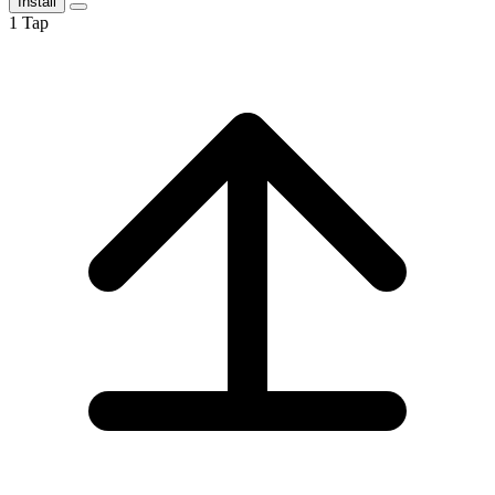
Install
1
Tap