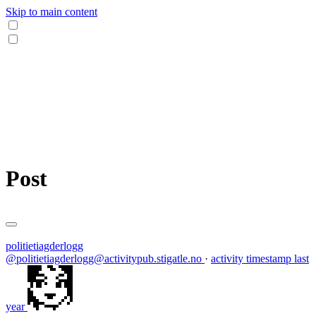
Skip to main content
Post
politietiagderlogg
@politietiagderlogg@activitypub.stigatle.no
·
activity timestamp
last
year