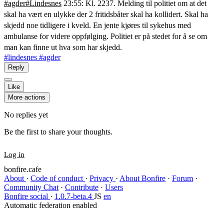
#agder
#Lindesnes
23:55: Kl. 2237. Melding til politiet om at det
skal ha vært en ulykke der 2 fritidsbåter skal ha kollidert. Skal ha
skjedd noe tidligere i kveld. En jente kjøres til sykehus med
ambulanse for videre oppfølging. Politiet er på stedet for å se om
man kan finne ut hva som har skjedd.
#lindesnes
#agder
Reply
Like
More actions
No replies yet
Be the first to share your thoughts.
Log in
bonfire.cafe
About
·
Code of conduct
·
Privacy
·
About Bonfire
·
Forum
·
Community Chat
·
Contribute
·
Users
Bonfire social
·
1.0.7-beta.4
JS
en
Automatic federation enabled